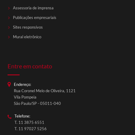
Assessoria de imprensa
Publicações empresariais
Sites responsivos
Mural eletrônico
Entre em contato
Endereço:
Rua Coronel Melo de Oliveira, 1121
QComm Comunicação
Vila Pompeia
Fale conosco
São Paulo/SP - 05011-040
Telefone:
T. 11 3875 6551
T. 11 97027 5256