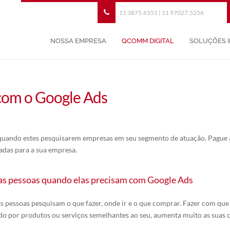
11 3875.6551 | 11 97027.5256
NOSSA EMPRESA
QCOMM DIGITAL
SOLUÇÕES 
 com o Google Ads
 quando estes pesquisarem empresas em seu segmento de atuação. Pague a
das para a sua empresa.
as pessoas quando elas precisam com Google Ads
s pessoas pesquisam o que fazer, onde ir e o que comprar. Fazer com q
do por produtos ou serviços semelhantes ao seu, aumenta muito as suas 