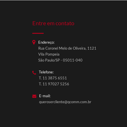
Entre em contato
Endereço:
Rua Coronel Melo de Oliveira, 1121
Vila Pompeia
São Paulo/SP - 05011-040
Telefone:
T. 11 3875 6551
T. 11 97027 5256
E-mail:
querosercliente@qcomm.com.br
QComm Comunicação
Fale conosco