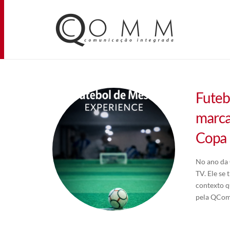
Futeb
marca
Copa
No ano da 
TV. Ele se
contexto q
pela QCom