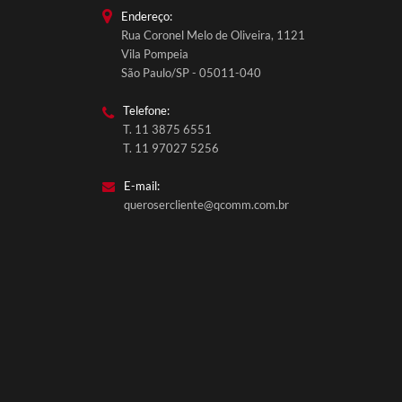
Endereço:
Rua Coronel Melo de Oliveira, 1121
Vila Pompeia
São Paulo/SP - 05011-040
Telefone:
T. 11 3875 6551
T. 11 97027 5256
E-mail:
querosercliente@qcomm.com.br
QComm Comunicação
Fale conosco