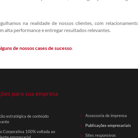
ulhamos na realidade de nossos clientes, com relacionament
m alta performance e entregar resultados relevantes.
lguns de nossos cases de sucesso
.
ções para sua empresa
Assessoria de imprensa
ão estratégica de conteúdo
vante
Publicações empresariais
o Corporativa 100% voltada ao
Sites responsivos
ente empresarial