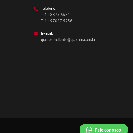
Telefone:
T. 11 3875 6551
T. 11 97027 5256
E-mail:
querosercliente@qcomm.com.br
QComm Comunicação
Fale conosco
Fale conosco