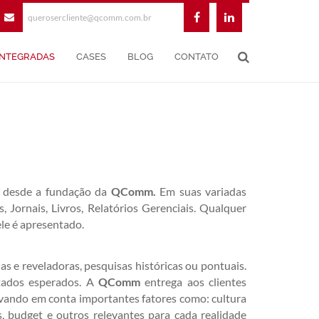
querosercliente@qcomm.com.br
INTEGRADAS
CASES
BLOG
CONTATO
s desde a fundação da
QComm.
Em suas variadas
 Jornais, Livros, Relatórios Gerenciais. Qualquer
ele é apresentado.
as e reveladoras, pesquisas históricas ou pontuais.
ltados esperados. A
QComm
entrega aos clientes
evando em conta importantes fatores como: cultura
os, budget e outros relevantes para cada realidade