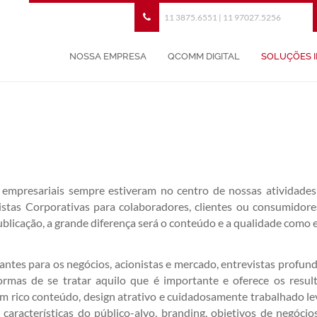
11 3875.6551 | 11 97027.5256
NOSSA EMPRESA
QCOMM DIGITAL
SOLUÇÕES 
 empresariais sempre estiveram no centro de nossas atividade
istas Corporativas para colaboradores, clientes ou consumidores,
ublicação, a grande diferença será o conteúdo e a qualidade como 
ntes para os negócios, acionistas e mercado, entrevistas profund
ormas de se tratar aquilo que é importante e oferece os resu
m rico conteúdo, design atrativo e cuidadosamente trabalhado l
, características do público-alvo, branding, objetivos de negóci