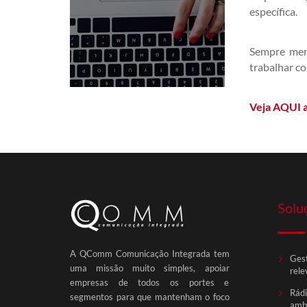
específica.
Sempre merg
trabalhar co
Veja AQUI a
Solu
A QComm Comunicação Integrada tem
Gest
uma missão muito simples, apoiar
rele
empresas de todos os portes e
Rádi
segmentos para que mantenham o foco
ambi