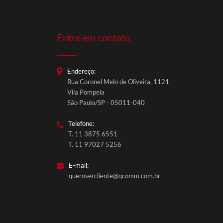
Entre em contato
Endereço:
Rua Coronel Melo de Oliveira, 1121
Vila Pompeia
São Paulo/SP - 05011-040
Telefone:
T. 11 3875 6551
T. 11 97027 5256
E-mail:
querosercliente@qcomm.com.br
QComm Comunicação
Fale conosco