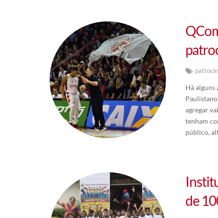
QComm
patro
patrocí
Há alguns
Paulistano
agregar va
tenham con
público, a
Instit
de 10