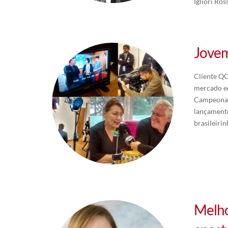
Igliori Ro
Jovem
Cliente Q
mercado ed
Campeonato
lançamento
brasileiri
Melho