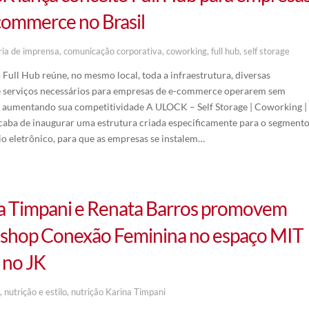
commerce no Brasil
ria de imprensa
,
comunicação corporativa
,
coworking
,
full hub
,
self storage
 Full Hub reúne, no mesmo local, toda a infraestrutura, diversas
e serviços necessários para empresas de e-commerce operarem sem
r, aumentando sua competitividade A ULOCK – Self Storage | Coworking |
caba de inaugurar uma estrutura criada especificamente para o segment
o eletrônico, para que as empresas se instalem…
a Timpani e Renata Barros promovem
hop Conexão Feminina no espaço MIT
 no JK
o
,
nutrição e estilo
,
nutrição Karina Timpani