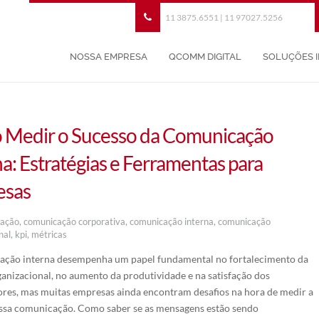
11 3875.6551 | 11 97027.5256
NOSSA EMPRESA
QCOMM DIGITAL
SOLUÇÕES 
Medir o Sucesso da Comunicação
na: Estratégias e Ferramentas para
esas
cação
,
comunicação corporativa
,
comunicação interna
,
comunicação
nal
,
kpi
,
métricas
ação interna desempenha um papel fundamental no fortalecimento da
ganizacional, no aumento da produtividade e na satisfação dos
res, mas muitas empresas ainda encontram desafios na hora de medir a
essa comunicação. Como saber se as mensagens estão sendo