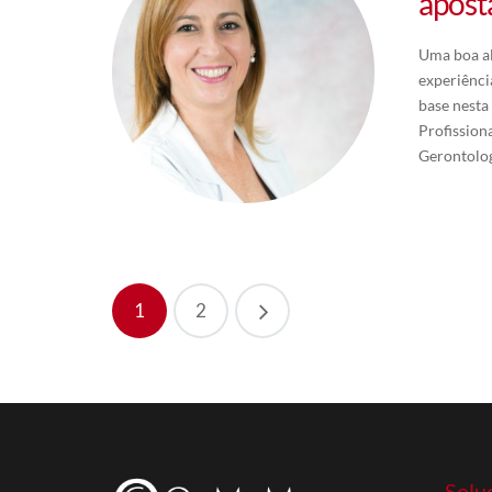
apost
Uma boa al
experiênci
base nesta
Profission
Gerontolo
1
2
Solu