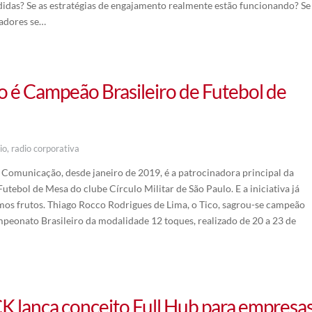
das? Se as estratégias de engajamento realmente estão funcionando? Se
adores se…
o é Campeão Brasileiro de Futebol de
io
,
radio corporativa
municação, desde janeiro de 2019, é a patrocinadora principal da
utebol de Mesa do clube Círculo Militar de São Paulo. E a iniciativa já
mos frutos. Thiago Rocco Rodrigues de Lima, o Tico, sagrou-se campeão
peonato Brasileiro da modalidade 12 toques, realizado de 20 a 23 de
 lança conceito Full Hub para empresa