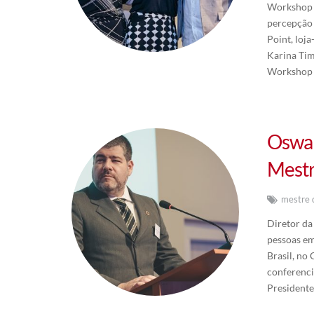
Workshop 
percepção 
Point, loj
Karina Tim
Workshop 
Oswal
Mestr
mestre 
Diretor d
pessoas em
Brasil, no
conferenci
President