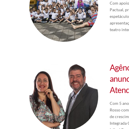
Com apoio 
Pactual, p
espetáculo
apresentaç
teatro int
Agênc
anunc
Aten
Com 5 anos
Rosso como
de crescim
Integrada