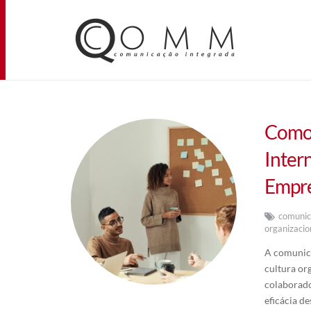
Como 
Inter
Empr
comuni
organizacio
A comunic
cultura or
colaborado
eficácia d