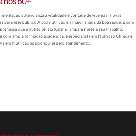
a nos 60+
imentação potencializa a vitalidade e vontade de vivenciar novas
as para este público A boa nutrição é a maior aliada da boa saúde. É com
 premissa que a nutricionista Karina Timpani norteia seu trabalho.
al com ampla formação acadêmica, é especialista em Nutrição Clínica e
gia em Nutrição apaixonou-se pelo atendimento…
ções para sua empresa