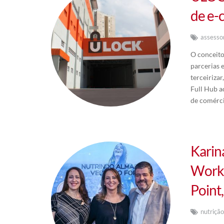
de e-
assesso
O conceito
parcerias 
terceiriza
Full Hub a
de comérci
Karin
Works
Point,
nutriçã