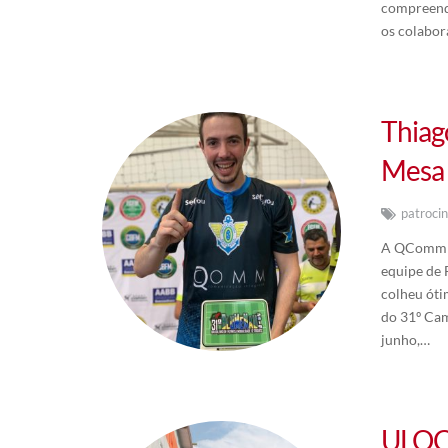
compreendi
os colabor
Thiag
Mesa
patrocin
A QComm Co
equipe de F
colheu óti
do 31º Cam
junho,…
ULOCK