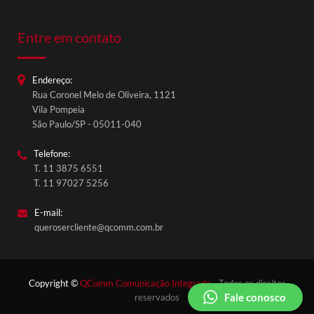
Entre em contato
Endereço:
Rua Coronel Melo de Oliveira, 1121
QComm Comunicação
Vila Pompeia
Fale conosco
São Paulo/SP - 05011-040
Telefone:
T. 11 3875 6551
T. 11 97027 5256
E-mail:
querosercliente@qcomm.com.br
Copyright ©
QComm Comunicação Integrada
- Todos os direitos
Fale conosco
reservados