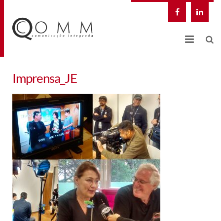
NOSSA EMPRESA
Imprensa_JE
QCOMM DIGITAL
SOLUÇÕES INTEGRADAS
CASES
BLOG
CONTATO