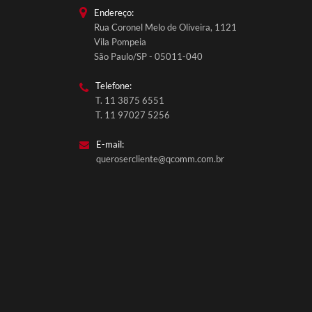
Endereço:
Rua Coronel Melo de Oliveira, 1121
Vila Pompeia
São Paulo/SP - 05011-040
Telefone:
T. 11 3875 6551
T. 11 97027 5256
E-mail:
querosercliente@qcomm.com.br
QComm Comunicação
Fale conosco