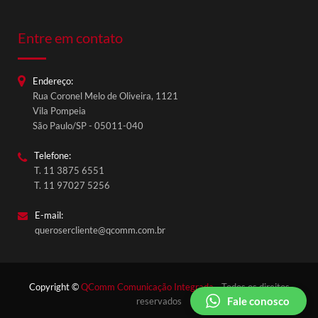
Entre em contato
Endereço:
Rua Coronel Melo de Oliveira, 1121
QComm Comunicação
Vila Pompeia
Fale conosco
São Paulo/SP - 05011-040
Telefone:
T. 11 3875 6551
T. 11 97027 5256
E-mail:
querosercliente@qcomm.com.br
Copyright ©
QComm Comunicação Integrada
- Todos os direitos
Fale conosco
reservados