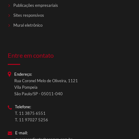
Publicações empresariais
Sites responsivos
Mural eletrônico
Entre em contato
Endereço:
Rua Coronel Melo de Oliveira, 1121
QComm Comunicação
Vila Pompeia
Fale conosco
São Paulo/SP - 05011-040
Telefone:
T. 11 3875 6551
T. 11 97027 5256
E-mail: