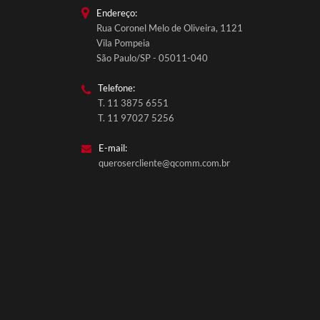
Endereço:
Rua Coronel Melo de Oliveira, 1121
Vila Pompeia
São Paulo/SP - 05011-040
Telefone:
T. 11 3875 6551
T. 11 97027 5256
E-mail:
querosercliente@qcomm.com.br
QComm Comunicação
Fale conosco