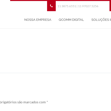
11 3875.6551 | 11 97027.5256
NOSSA EMPRESA
QCOMM DIGITAL
SOLUÇÕES 
rigatórios são marcados com
*