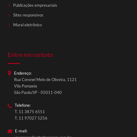
Publicações empresariais
Sites responsivos
Mural eletrônico
Entre em contato
Endereço:
Rua Coronel Melo de Oliveira, 1121
QComm Comunicação
Vila Pompeia
Fale conosco
São Paulo/SP - 05011-040
Telefone:
T. 11 3875 6551
T. 11 97027 5256
E-mail: