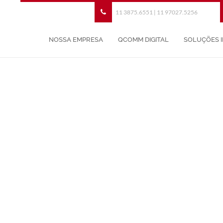
11 3875.6551 | 11 97027.5256
NOSSA EMPRESA
QCOMM DIGITAL
SOLUÇÕES 