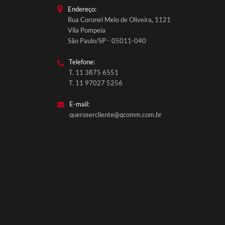
Endereço:
Rua Coronel Melo de Oliveira, 1121
Vila Pompeia
São Paulo/SP - 05011-040
Telefone:
T. 11 3875 6551
T. 11 97027 5256
E-mail:
querosercliente@qcomm.com.br
QComm Comunicação
Fale conosco